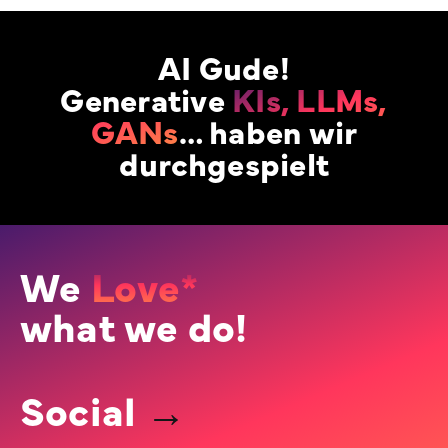
AI Gude!
Generative
KIs, LLMs,
GANs
… haben wir
durchgespielt
We
Love*
what we do!
Social
→